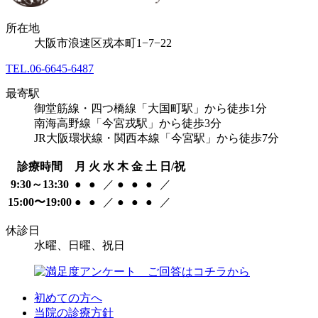
所在地
大阪市浪速区戎本町1−7−22
TEL.
06-6645-6487
最寄駅
御堂筋線・四つ橋線「大国町駅」から徒歩1分
南海高野線「今宮戎駅」から徒歩3分
JR大阪環状線・関西本線「今宮駅」から徒歩7分
診療時間
月
火
水
木
金
土
日/祝
9:30～13:30
●
●
／
●
●
●
／
15:00〜19:00
●
●
／
●
●
●
／
休診日
水曜、日曜、祝日
初めての方へ
当院の診療方針