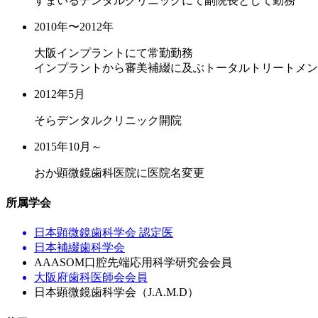
すまいるデンタルクリニックにて副院長として勤務
2010年〜2012年
大阪インプラントにて常勤勤務
インプラントから審美補綴に及ぶトータルトリートメン
2012年5月
そらデンタルクリニック開院
2015年10月～
おか顕微鏡歯科医院に医院名変更
所属学会
日本顕微鏡歯科学会
認定医
日本補綴歯科学会
AAASOM口腔先端応用科学研究会会員
大阪府歯科医師会会員
日本顕微鏡歯科学会（J.A.M.D）