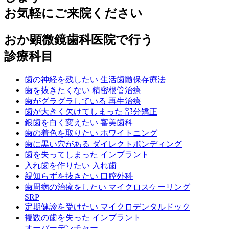
お気軽にご来院ください
おか顕微鏡歯科医院で行う
診療科目
歯の神経を残したい
生活歯髄保存療法
歯を抜きたくない
精密根管治療
歯がグラグラしている
再生治療
歯が大きく欠けてしまった
部分矯正
銀歯を白く変えたい
審美歯科
歯の着色を取りたい
ホワイトニング
歯に黒い穴がある
ダイレクトボンディング
歯を失ってしまった
インプラント
入れ歯を作りたい
入れ歯
親知らずを抜きたい
口腔外科
歯周病の治療をしたい
マイクロスケーリング
SRP
定期健診を受けたい
マイクロデンタルドック
複数の歯を失った
インプラント
オーバーデンチャー