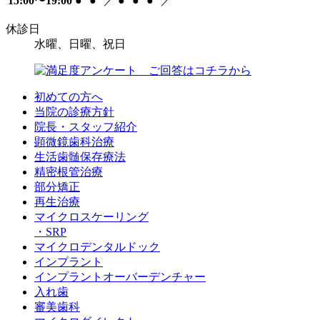
15:00〜19:00
●
●
／
●
●
●
／
休診日
水曜、日曜、祝日
初めての方へ
当院の診療方針
院長・スタッフ紹介
顕微鏡歯科治療
生活歯髄保存療法
精密根管治療
部分矯正
再生治療
マイクロスケーリング
・SRP
マイクロデンタルドック
インプラント
インプラントオーバーデンチャー
入れ歯
審美歯科