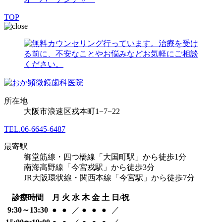
TOP
所在地
大阪市浪速区戎本町1−7−22
TEL.
06-6645-6487
最寄駅
御堂筋線・四つ橋線「大国町駅」から徒歩1分
南海高野線「今宮戎駅」から徒歩3分
JR大阪環状線・関西本線「今宮駅」から徒歩7分
診療時間
月
火
水
木
金
土
日/祝
9:30～13:30
●
●
／
●
●
●
／