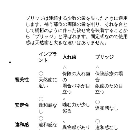
ブリッジは連続する少数の歯を失ったときに適用
します。補う部位の両隣の歯を削り、それを台と
して橋桁のように作った被せ物を装着することか
ら「ブリッジ」と呼ばれます。固定式なので使用
感は天然歯と大きな違いはありません。
インプラ
入れ歯
ブリッジ
ント
△
△
〇
保険の入れ歯
保険診療の場
審美性
天然歯に
の
合
近い
場合バネが目
銀歯のため目
立つ
立つ
〇
×
〇
噛む力が少し
安定性
違和感な
違和感なし
劣る
し
〇
〇
×
違和感
違和感な
異物感があり
違和感なし