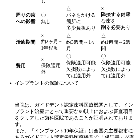
し
△
×
隣接する健康
周りの歯
〇
バネをかける
な歯を
への影響
無し
箇所に
削る必要あり
多少負担あり
×
△
△
約2ヶ月～
治癒期間
約3週間～1ヶ
約1週間～2週
1年程度
月
間
〇
〇
×
保険適用可能
保険適用可能
保険適用
費用
欠損数によっ
欠損数によっ
外
ては適用外
ては適用外
インプラントの保証について
当院は、ガイドデント認定歯科医療機関として、イン
プラント治療にとって重要な90以上におよぶ審査項目
をクリアした歯科医院であることが証明されておりま
す。
また、「インプラント10年保証」は全国の主要都市に
あるガイドデント認定歯科医療機関で 「保証書」が有