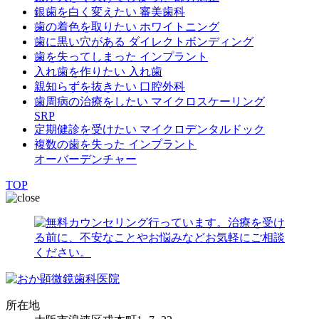
銀歯を白く変えたい
審美歯科
歯の着色を取りたい
ホワイトニング
歯に黒い穴がある
ダイレクトボンディング
歯を失ってしまった
インプラント
入れ歯を作りたい
入れ歯
親知らずを抜きたい
口腔外科
歯周病の治療をしたい
マイクロスケーリング
SRP
定期健診を受けたい
マイクロデンタルドック
複数の歯を失った
インプラント
オーバーデンチャー
TOP
所在地