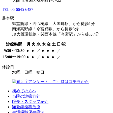
大阪市浪速区戎本町1−7−22
TEL.
06-6645-6487
最寄駅
御堂筋線・四つ橋線「大国町駅」から徒歩1分
南海高野線「今宮戎駅」から徒歩3分
JR大阪環状線・関西本線「今宮駅」から徒歩7分
診療時間
月
火
水
木
金
土
日/祝
9:30～13:30
●
●
／
●
●
●
／
15:00〜19:00
●
●
／
●
●
●
／
休診日
水曜、日曜、祝日
初めての方へ
当院の診療方針
院長・スタッフ紹介
顕微鏡歯科治療
生活歯髄保存療法