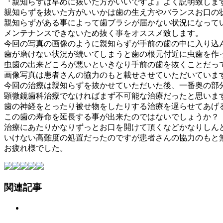
『親知らずは早めに抜いた方がいいですよ』よく説明致しま
親知らずを抜いた方がいいかは歯の生え方やバランスお口の
親知らずがある事によって歯ブラシが届かない状況になって
メンテナンスできないため抜く事をオススメ致します。
今回の写真の画像のように親知らずが手前の歯の中に入り込
歯が磨けない状況が続いてしまうと歯の根元付近に虫歯を作
虫歯の出来どころが悪いといきなり手前の歯を抜くことだっ
画像写真は患者さんの協力のもと載せさせていただいていま
今回の治療は親知らずを抜かせていただいた後、一番奥の部
顕微鏡歯科治療でなければまず不可能な治療だったと思いま
歯の神経をとったり被せ物をしたりする治療を遅らせてあげ
この歯の寿命を延長する事が出来たのではないでしょうか？
治療にあたりかなりずっとお口を開けて頂くなどかなりしん
いけない高難度の処置だったのですが患者さんの協力のもと
お疲れ様でした。
関連記事