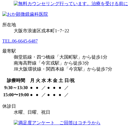
所在地
大阪市浪速区戎本町1−7−22
TEL.
06-6645-6487
最寄駅
御堂筋線・四つ橋線「大国町駅」から徒歩1分
南海高野線「今宮戎駅」から徒歩3分
JR大阪環状線・関西本線「今宮駅」から徒歩7分
診療時間
月
火
水
木
金
土
日/祝
9:30～13:30
●
●
／
●
●
●
／
15:00〜19:00
●
●
／
●
●
●
／
休診日
水曜、日曜、祝日