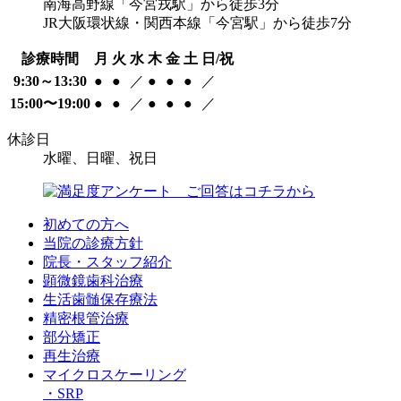
南海高野線「今宮戎駅」から徒歩3分
JR大阪環状線・関西本線「今宮駅」から徒歩7分
診療時間
月
火
水
木
金
土
日/祝
9:30～13:30
●
●
／
●
●
●
／
15:00〜19:00
●
●
／
●
●
●
／
休診日
水曜、日曜、祝日
初めての方へ
当院の診療方針
院長・スタッフ紹介
顕微鏡歯科治療
生活歯髄保存療法
精密根管治療
部分矯正
再生治療
マイクロスケーリング
・SRP