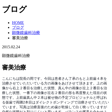
ブログ
HOME
ブログ
顕微鏡歯科治療
審美治療
2015.02.24
顕微鏡歯科治療
審美治療
こんにちは院長の岡です。今回は患者さん了承のもと上前歯４本を
治療させていただいている方の画像をあげさせて頂きます。上の画
像から右上２番目を治療した状態、真ん中の画像が左上２番目を治
療した状態、一番下の画像が左右２番目の形を再度整えた現在の状
態です。上前歯真ん中２本は被せ物の予定プロビジョナルと呼ばれ
る仮歯で両隣2本目はダイレクトボンディングで治療させていただい
ています。写真は治療直後のため歯が乾燥して白く映っていますが
自然な状態だと判りにくいと思います。バランスや審美を合わせよ