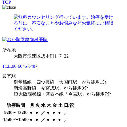
TOP
所在地
大阪市浪速区戎本町1−7−22
TEL.
06-6645-6487
最寄駅
御堂筋線・四つ橋線「大国町駅」から徒歩1分
南海高野線「今宮戎駅」から徒歩3分
JR大阪環状線・関西本線「今宮駅」から徒歩7分
診療時間
月
火
水
木
金
土
日/祝
9:30～13:30
●
●
／
●
●
●
／
15:00〜19:00
●
●
／
●
●
●
／