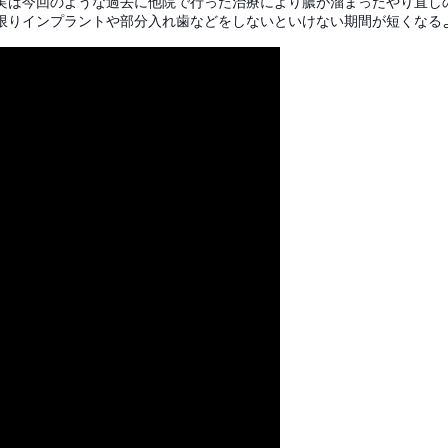
実は今回のような過去に他院で行った治療により膿が溜まったやり直し
限りインプラントや部分入れ歯などをしないといけない期間が短くなる