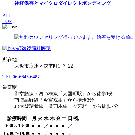
神経保存とマイクロダイレクトボンディング
ALL
TOP
所在地
大阪市浪速区戎本町1−7−22
TEL.
06-6645-6487
最寄駅
御堂筋線・四つ橋線「大国町駅」から徒歩1分
南海高野線「今宮戎駅」から徒歩3分
JR大阪環状線・関西本線「今宮駅」から徒歩7分
診療時間
月
火
水
木
金
土
日/祝
9:30～13:30
●
●
／
●
●
●
／
15:00〜19:00
●
●
／
●
●
●
／