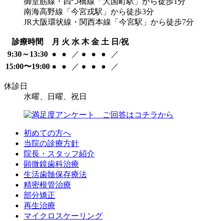
御堂筋線・四つ橋線「大国町駅」から徒歩1分
南海高野線「今宮戎駅」から徒歩3分
JR大阪環状線・関西本線「今宮駅」から徒歩7分
診療時間
月
火
水
木
金
土
日/祝
9:30～13:30
●
●
／
●
●
●
／
15:00〜19:00
●
●
／
●
●
●
／
休診日
水曜、日曜、祝日
初めての方へ
当院の診療方針
院長・スタッフ紹介
顕微鏡歯科治療
生活歯髄保存療法
精密根管治療
部分矯正
再生治療
マイクロスケーリング