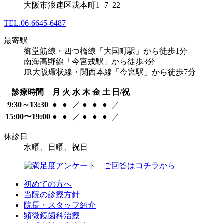
大阪市浪速区戎本町1−7−22
TEL.
06-6645-6487
最寄駅
御堂筋線・四つ橋線「大国町駅」から徒歩1分
南海高野線「今宮戎駅」から徒歩3分
JR大阪環状線・関西本線「今宮駅」から徒歩7分
診療時間
月
火
水
木
金
土
日/祝
9:30～13:30
●
●
／
●
●
●
／
15:00〜19:00
●
●
／
●
●
●
／
休診日
水曜、日曜、祝日
初めての方へ
当院の診療方針
院長・スタッフ紹介
顕微鏡歯科治療