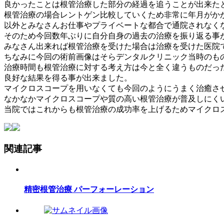
良かったことは根管治療した部分の経過を追うことが出来た
根管治療の場合レントゲン比較していくため非常に年月がか
以外とみなさんお仕事やプライベートな都合で通院されなく
そのため今回数年ぶりに自分自身の過去の治療を振り返る事
みなさん出来れば根管治療を受けた場合は治療を受けた医院
ちなみに今回の術前画像はそらデンタルクリニック当時のも
治療時間も根管治療に対する考え方は今と全く違うものだっ
良好な結果を得る事が出来ました。
マイクロスコープを用いなくても今回のようにうまく治癒さ
なかなかマイクロスコープや質の高い根管治療が普及しにく
当院ではこれからも根管治療の成功率を上げるためマイクロ
関連記事
精密根管治療 パーフォーレーション