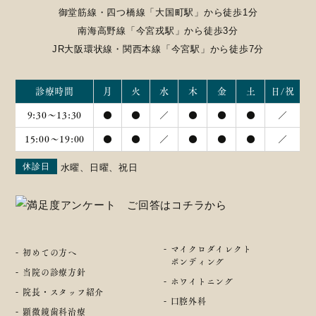
御堂筋線・四つ橋線「大国町駅」から徒歩1分
南海高野線「今宮戎駅」から徒歩3分
JR大阪環状線・関西本線「今宮駅」から徒歩7分
診療時間
月
火
水
木
金
土
日/祝
9:30～13:30
●
●
／
●
●
●
／
15:00〜19:00
●
●
／
●
●
●
／
休診日
水曜、日曜、祝日
マイクロダイレクト
初めての方へ
ボンディング
当院の診療方針
ホワイトニング
院長・スタッフ紹介
口腔外科
顕微鏡歯科治療