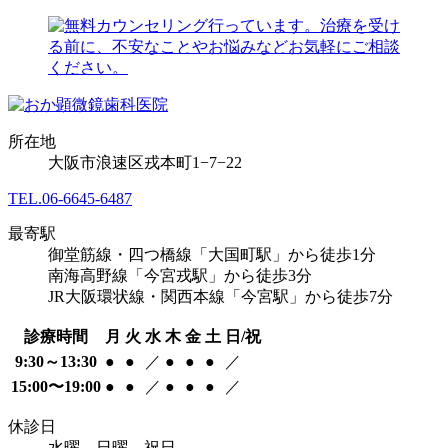
所在地
大阪市浪速区戎本町1−7−22
TEL.
06-6645-6487
最寄駅
御堂筋線・四つ橋線「大国町駅」から徒歩1分
南海高野線「今宮戎駅」から徒歩3分
JR大阪環状線・関西本線「今宮駅」から徒歩7分
診療時間
月
火
水
木
金
土
日/祝
9:30～13:30
●
●
／
●
●
●
／
15:00〜19:00
●
●
／
●
●
●
／
休診日
水曜、日曜、祝日