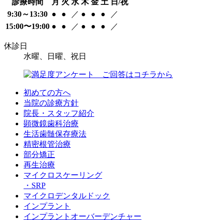
診療時間
月
火
水
木
金
土
日/祝
9:30～13:30
●
●
／
●
●
●
／
15:00〜19:00
●
●
／
●
●
●
／
休診日
水曜、日曜、祝日
初めての方へ
当院の診療方針
院長・スタッフ紹介
顕微鏡歯科治療
生活歯髄保存療法
精密根管治療
部分矯正
再生治療
マイクロスケーリング
・SRP
マイクロデンタルドック
インプラント
インプラントオーバーデンチャー