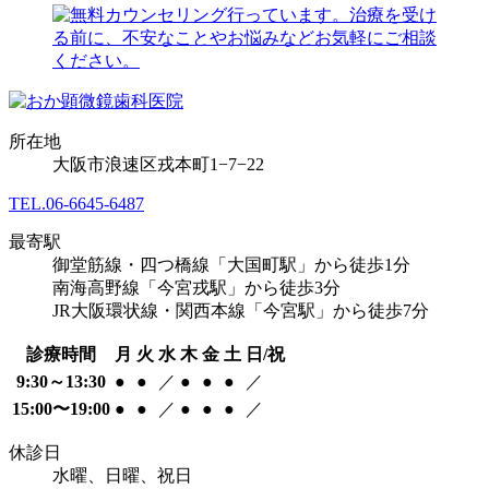
所在地
大阪市浪速区戎本町1−7−22
TEL.
06-6645-6487
最寄駅
御堂筋線・四つ橋線「大国町駅」から徒歩1分
南海高野線「今宮戎駅」から徒歩3分
JR大阪環状線・関西本線「今宮駅」から徒歩7分
診療時間
月
火
水
木
金
土
日/祝
9:30～13:30
●
●
／
●
●
●
／
15:00〜19:00
●
●
／
●
●
●
／
休診日
水曜、日曜、祝日