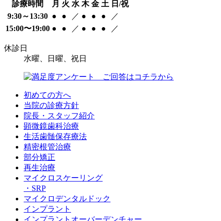
診療時間
月
火
水
木
金
土
日/祝
9:30～13:30
●
●
／
●
●
●
／
15:00〜19:00
●
●
／
●
●
●
／
休診日
水曜、日曜、祝日
初めての方へ
当院の診療方針
院長・スタッフ紹介
顕微鏡歯科治療
生活歯髄保存療法
精密根管治療
部分矯正
再生治療
マイクロスケーリング
・SRP
マイクロデンタルドック
インプラント
インプラントオーバーデンチャー