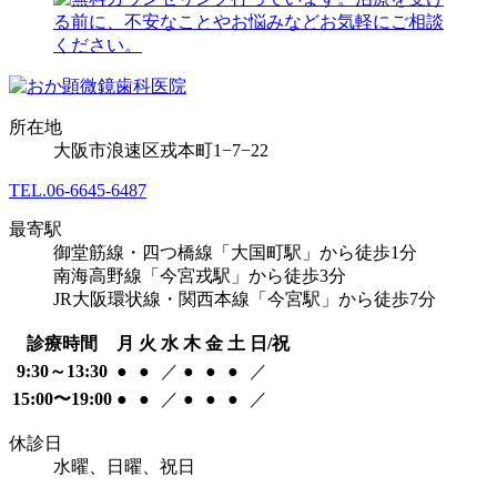
所在地
大阪市浪速区戎本町1−7−22
TEL.
06-6645-6487
最寄駅
御堂筋線・四つ橋線「大国町駅」から徒歩1分
南海高野線「今宮戎駅」から徒歩3分
JR大阪環状線・関西本線「今宮駅」から徒歩7分
診療時間
月
火
水
木
金
土
日/祝
9:30～13:30
●
●
／
●
●
●
／
15:00〜19:00
●
●
／
●
●
●
／
休診日
水曜、日曜、祝日