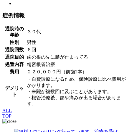
症例情報
通院時の
３０代
年齢
性別
男性
通院回数
６回
通院目的
歯の根の先に膿がたまってる
処置内容
精密根管治療
費用
２２０,０００円（前歯2本）
・自費診療になるため、保険診療に比べ費用が
かかります。
デメリッ
・来院が複数回に及ぶことがあります。
ト
・根管治療後、熱や痛みが出る場合がありま
す。
ALL
TOP