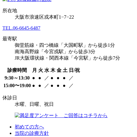
所在地
大阪市浪速区戎本町1−7−22
TEL.
06-6645-6487
最寄駅
御堂筋線・四つ橋線「大国町駅」から徒歩1分
南海高野線「今宮戎駅」から徒歩3分
JR大阪環状線・関西本線「今宮駅」から徒歩7分
診療時間
月
火
水
木
金
土
日/祝
9:30～13:30
●
●
／
●
●
●
／
15:00〜19:00
●
●
／
●
●
●
／
休診日
水曜、日曜、祝日
初めての方へ
当院の診療方針