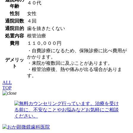
４０代
年齢
性別
女性
通院回数
４回
通院目的
歯を抜きたくない
処置内容
根管治療
費用
１１０,０００円
・自費診療になるため、保険診療に比べ費用が
かかります。
デメリッ
・来院が複数回に及ぶことがあります。
ト
・根管治療後、熱や痛みが出る場合がありま
す。
ALL
TOP