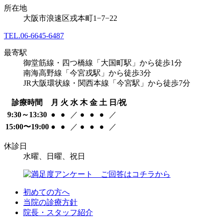
所在地
大阪市浪速区戎本町1−7−22
TEL.
06-6645-6487
最寄駅
御堂筋線・四つ橋線「大国町駅」から徒歩1分
南海高野線「今宮戎駅」から徒歩3分
JR大阪環状線・関西本線「今宮駅」から徒歩7分
診療時間
月
火
水
木
金
土
日/祝
9:30～13:30
●
●
／
●
●
●
／
15:00〜19:00
●
●
／
●
●
●
／
休診日
水曜、日曜、祝日
初めての方へ
当院の診療方針
院長・スタッフ紹介