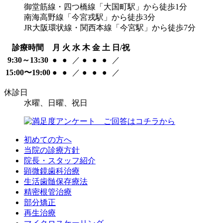
御堂筋線・四つ橋線「大国町駅」から徒歩1分
南海高野線「今宮戎駅」から徒歩3分
JR大阪環状線・関西本線「今宮駅」から徒歩7分
診療時間
月
火
水
木
金
土
日/祝
9:30～13:30
●
●
／
●
●
●
／
15:00〜19:00
●
●
／
●
●
●
／
休診日
水曜、日曜、祝日
初めての方へ
当院の診療方針
院長・スタッフ紹介
顕微鏡歯科治療
生活歯髄保存療法
精密根管治療
部分矯正
再生治療