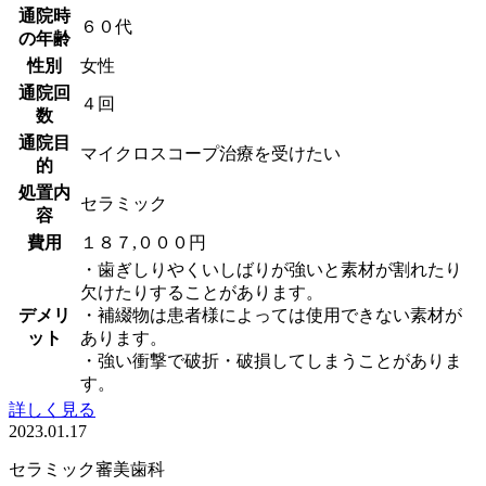
通院時
６０代
の年齢
性別
女性
通院回
４回
数
通院目
マイクロスコープ治療を受けたい
的
処置内
セラミック
容
費用
１８７,０００円
・歯ぎしりやくいしばりが強いと素材が割れたり
欠けたりすることがあります。
デメリ
・補綴物は患者様によっては使用できない素材が
ット
あります。
・強い衝撃で破折・破損してしまうことがありま
す。
詳しく見る
2023.01.17
セラミック
審美歯科