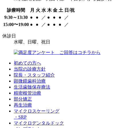
診療時間
月
火
水
木
金
土
日/祝
9:30～13:30
●
●
／
●
●
●
／
15:00〜19:00
●
●
／
●
●
●
／
休診日
水曜、日曜、祝日
初めての方へ
当院の診療方針
院長・スタッフ紹介
顕微鏡歯科治療
生活歯髄保存療法
精密根管治療
部分矯正
再生治療
マイクロスケーリング
・SRP
マイクロデンタルドック