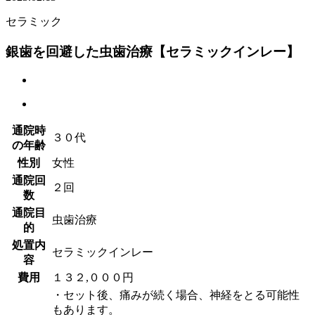
セラミック
銀歯を回避した虫歯治療【セラミックインレー】
通院時
３０代
の年齢
性別
女性
通院回
２回
数
通院目
虫歯治療
的
処置内
セラミックインレー
容
費用
１３２,０００円
・セット後、痛みが続く場合、神経をとる可能性
もあります。