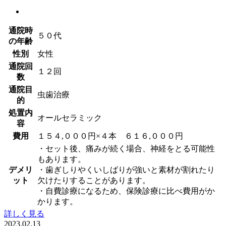
通院時
５０代
の年齢
性別
女性
通院回
１２回
数
通院目
虫歯治療
的
処置内
オールセラミック
容
費用
１５４,０００円×４本 ６１６,０００円
・セット後、痛みが続く場合、神経をとる可能性
もあります。
デメリ
・歯ぎしりやくいしばりが強いと素材が割れたり
ット
欠けたりすることがあります。
・自費診療になるため、保険診療に比べ費用がか
かります。
詳しく見る
2023.02.13