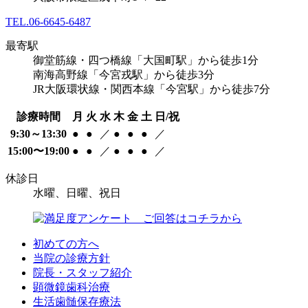
TEL.
06-6645-6487
最寄駅
御堂筋線・四つ橋線「大国町駅」から徒歩1分
南海高野線「今宮戎駅」から徒歩3分
JR大阪環状線・関西本線「今宮駅」から徒歩7分
診療時間
月
火
水
木
金
土
日/祝
9:30～13:30
●
●
／
●
●
●
／
15:00〜19:00
●
●
／
●
●
●
／
休診日
水曜、日曜、祝日
初めての方へ
当院の診療方針
院長・スタッフ紹介
顕微鏡歯科治療
生活歯髄保存療法