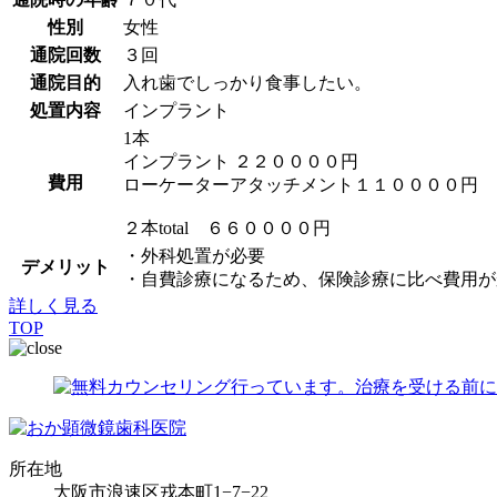
性別
女性
通院回数
３回
通院目的
入れ歯でしっかり食事したい。
処置内容
インプラント
1本
インプラント ２２００００円
費用
ローケーターアタッチメント１１００００円
２本total ６６００００円
・外科処置が必要
デメリット
・自費診療になるため、保険診療に比べ費用が
詳しく見る
TOP
所在地
大阪市浪速区戎本町1−7−22