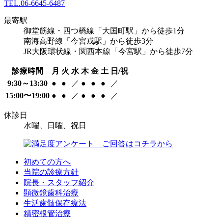
TEL.
06-6645-6487
最寄駅
御堂筋線・四つ橋線「大国町駅」から徒歩1分
南海高野線「今宮戎駅」から徒歩3分
JR大阪環状線・関西本線「今宮駅」から徒歩7分
診療時間
月
火
水
木
金
土
日/祝
9:30～13:30
●
●
／
●
●
●
／
15:00〜19:00
●
●
／
●
●
●
／
休診日
水曜、日曜、祝日
初めての方へ
当院の診療方針
院長・スタッフ紹介
顕微鏡歯科治療
生活歯髄保存療法
精密根管治療