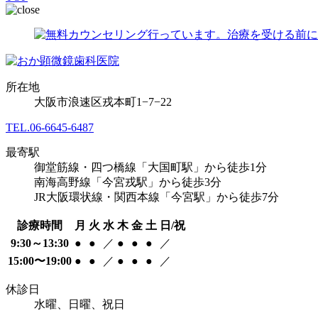
所在地
大阪市浪速区戎本町1−7−22
TEL.
06-6645-6487
最寄駅
御堂筋線・四つ橋線「大国町駅」から徒歩1分
南海高野線「今宮戎駅」から徒歩3分
JR大阪環状線・関西本線「今宮駅」から徒歩7分
診療時間
月
火
水
木
金
土
日/祝
9:30～13:30
●
●
／
●
●
●
／
15:00〜19:00
●
●
／
●
●
●
／
休診日
水曜、日曜、祝日